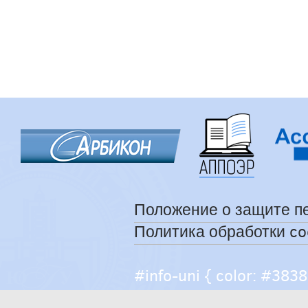
Положение о защите п
Политика обработки co
#info-uni { color: #38383
help { color: #caccce; fo