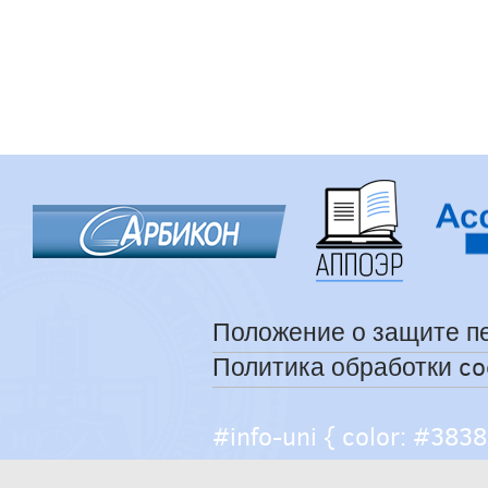
Положение о защите п
Политика обработки co
#info-uni { color: #38383
help { color: #caccce; fo