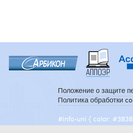
Положение о защите п
Политика обработки co
#info-uni { color: #38383
help { color: #caccce; fo