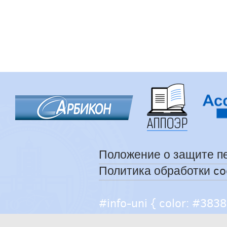
Положение о защите п
Политика обработки co
#info-uni { color: #38383
help { color: #caccce; fo