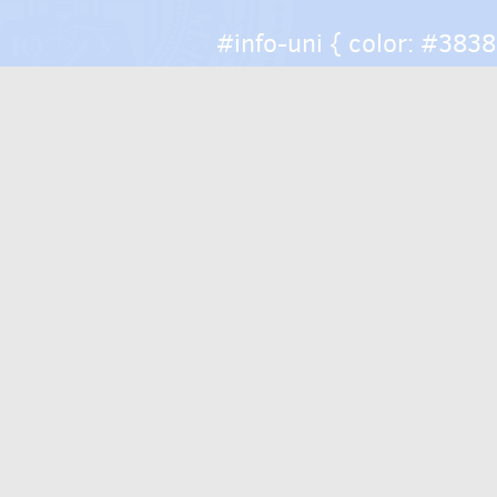
#info-uni { color: #38383
help { color: #caccce; fo
top: 25px; } #info-uni a
solid #000c5f; } #info-u
Библиотечно-информац
государственного унив
628012, Ханты-Мансийс
Ханты-Мансийск, ул. Ч
директор Научной библ
отдел обслуживания по
228, 229, 238)
e-mail:
library@ugrasu.r