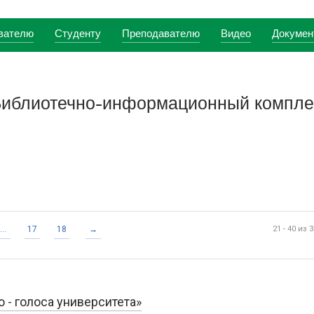
вателю
Студенту
Преподавателю
Видео
Докумен
Библиотечно-информационный компл
...
17
18
→
21 - 40 из 
 - голоса университета»