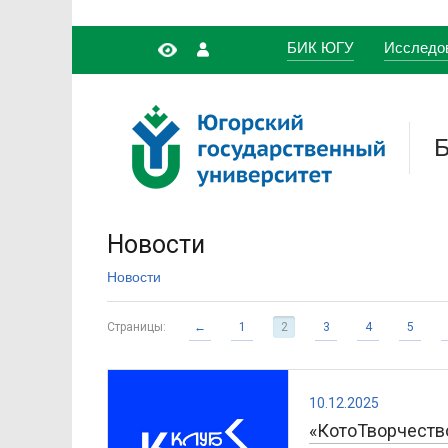
БИК ЮГУ
Исследо
Новости
Новости
Страницы:
←
1
2
3
4
5
10.12.2025
«КотоТворчество