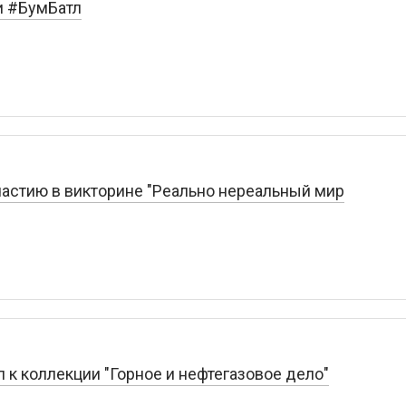
и #БумБатл
частию в викторине "Реально нереальный мир
 к коллекции "Горное и нефтегазовое дело"