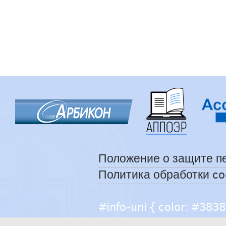
Положение о защите п
Политика обработки co
#info-uni { color: #38383
help { color: #caccce; fo